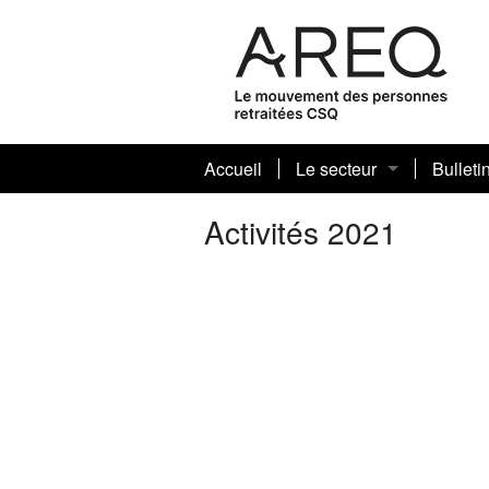
Accueil
Le secteur
Bulleti
Qui sommes-nous ?
Activités 2021
Conseil sectoriel
Les comités
Comité
Comité 
Comité
Comité